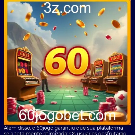
Além disso, o 60jogo garantiu que sua plataforma
seja totalmente otimizada; Os usuários desfrutarão