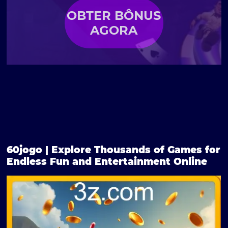
OBTER BÔNUS
AGORA
60jogo | Explore Thousands of Games for
Endless Fun and Entertainment Online