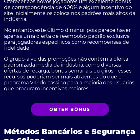
Oferecer aos novos jogadores um excelente bônus
de correspondência de 400% e algum incentivo do
site inicialmente os coloca nos padrões mais altos da
indústria.
No entanto, este último diminui, pois parece haver
apenas uma oferta de reembolso padrão exclusiva
para jogadores específicos como recompensas de
fidelidade.
O grupo-alvo das promoções não contém a oferta
padronizada média da indústria, como diversas
ofertas de recarga, bônus semanais ou giros - esses
recursos poderiam ser mais atraentes do que o
programa VIP do cassino para a maioria dos usuários
que procuram incentivos maiores.
OBTER BÔNUS
Métodos Bancários e Segurança