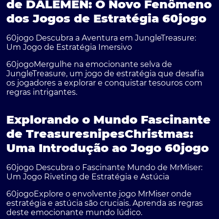
de DALEMEN: O Novo Fenômeno
dos Jogos de Estratégia 60jogo
60jogo Descubra a Aventura em JungleTreasure:
Um Jogo de Estratégia Imersivo
60jogoMergulhe na emocionante selva de
JungleTreasure, um jogo de estratégia que desafia
os jogadores a explorar e conquistar tesouros com
regras intrigantes.
Explorando o Mundo Fascinante
de TreasuresnipesChristmas:
Uma Introdução ao Jogo 60jogo
60jogo Descubra o Fascinante Mundo de MrMiser:
Um Jogo Riveting de Estratégia e Astúcia
60jogoExplore o envolvente jogo MrMiser onde
estratégia e astúcia são cruciais. Aprenda as regras
deste emocionante mundo lúdico.