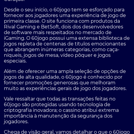
Desde o seu início, o 60jogo tem se esforçado para
fornecer aos jogadores uma experiência de jogo de
primeira classe. O site funciona com produtos da
Rival Gaming e BetSoft, dois dos desenvolvedores
de software mais respeitados no mercado de
iGaming. O 60jogo possui uma extensa biblioteca de
jogos repleta de centenas de títulos emocionantes
que abrangem inúmeras categorias, como caça-
níqueis, jogos de mesa, vídeo pôquer e jogos
especiais.
Além de oferecer uma ampla seleção de opções de
jogos de alta qualidade, o 60jogo é conhecido por
fornecer promoções generosas que melhoram
muito as experiências gerais de jogo dos jogadores.
Vale ressaltar que todas as transações feitas no
60jogo são protegidas usando tecnologia de
criptografia inovadora; o cassino atribui extrema
importância à manutenção da segurança dos
jogadores.
Chega de visão geral, vamos detalhar o que o 60jogo