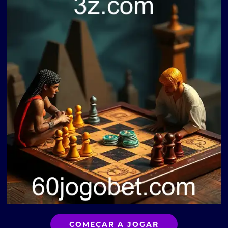
COMEÇAR A JOGAR