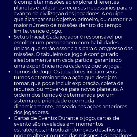
é completar missões ao explorar diferentes
planetas e coletar os recursos necessários para o
avanço da civilização dos jogadores. A equipe
que alcançar seu objetivo primeiro, ou cumprir o
maior número de missões dentro do tempo
limite, vence o jogo.
Setup Inicial:
Cada jogador é responsável por
escolher um personagem com habilidades
únicas que serão essenciais para o progresso das
missões. O tabuleiro de jogo é configurado
aleatoriamente em cada partida, garantindo
uma experiência nova cada vez que se joga.
Turnos de Jogo:
Os jogadores iniciam seus
turnos determinando a ação que desejam
tomar, que pode incluir exploração, coleta de
recursos, ou mover-se para novos planetas. A
ordem dos turnos é determinada por um
sistema de prioridade que muda
dinamicamente, baseado nas ações anteriores
dos jogadores.
Cartas de Evento:
Durante o jogo, cartas de
evento são reveladas em momentos
estratégicos, introduzindo novos desafios que
podem alterar o curso das missões. Os jogadores