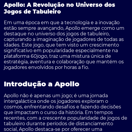
Apollo: A Revolução no Universo dos
Jogos de Tabuleiro
Em uma época em que a tecnologia e a inovação
estão sempre avançando,
Apollo
emerge como um
destaque no universo dos jogos de tabuleiro,
capturando a imaginação de jogadores de todas as
idades. Este jogo, que tem visto um crescimento
significativo em popularidade especialmente na
plataforma
60jogo
, traz uma mistura única de
estratégia, aventura e colaboração que mantém os
jogadores envolvidos por horas a fio.
Introdução a Apollo
Apollo não é apenas um jogo; é uma jornada
intergaláctica onde os jogadores exploram o
cosmos, enfrentando desafios e fazendo decisões
que impactam o curso da história. Em tempos
recentes, com a crescente popularidade de jogos de
tabuleiro durante períodos de distanciamento
social, Apollo destaca-se por oferecer uma