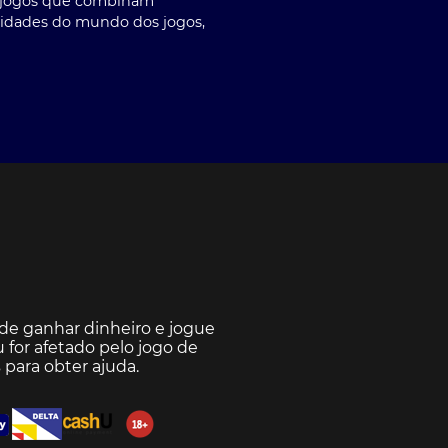
e jogos que combinam
ovidades do mundo dos jogos,
e ganhar dinheiro e jogue
for afetado pelo jogo de
s
para obter ajuda.