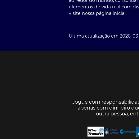
ao redor do mundo, consolida
elementos de vida real com div
visite nossa página inicial.
Última atualização em 2026-03
Jogue com responsabilida
apenas com dinheiro que
outra pessoa, en