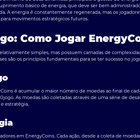
rimento básico de energia, que deve ser bem administrado
da. A energia é constantemente regenerada, mas os jogador
 para movimentos estratégicos futuros.
ogo: Como Jogar EnergyCo
 relativamente simples, mas possuem camadas de complexida
ses são os princípios fundamentais para se ter sucesso no jog
go
yCoins é acumular o maior número de moedas ao final de cada
 60jogo. As moedas são coletadas através de uma série de des
 e estratégia.
gia
jogadores em EnergyCoins. Cada ação, desde a coleta de moedas