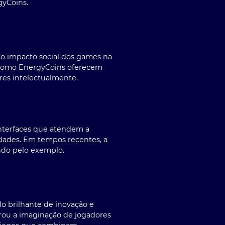
gyCoins.
o impacto social dos games na
s como EnergyCoins oferecem
res intelectualmente.
 interfaces que atendem a
idades. Em tempos recentes, a
ando pelo exemplo.
 brilhante de inovação e
urou a imaginação de jogadores