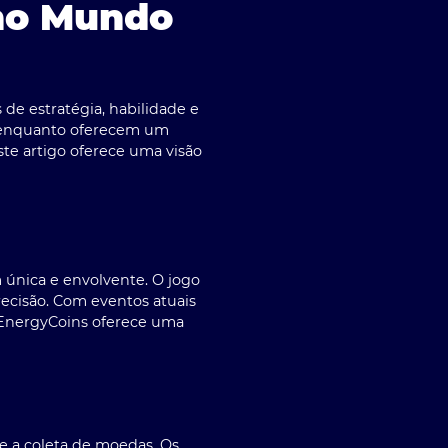
no Mundo
e estratégia, habilidade e
 enquanto oferecem um
te artigo oferece uma visão
única e envolvente. O jogo
ecisão. Com eventos atuais
 EnergyCoins oferece uma
e a coleta de moedas. Os