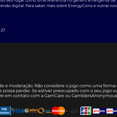
ndo seu lugar como uma referência no gênero emergente d
ersão digital. Para saber mais sobre EnergyCoins e outras n
-27
de e moderação. Não considere o jogo como uma forma d
 possa perder. Se estiver preocupado com o seu jogo ou 
tre em contato com a
GamCare
ou
GamblersAnonymou