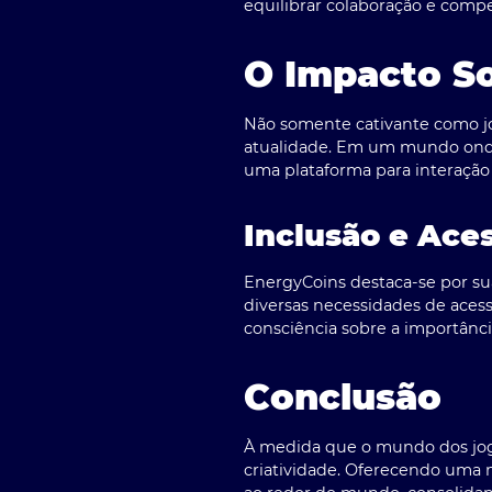
equilibrar colaboração e comp
O Impacto So
Não somente cativante como j
atualidade. Em um mundo onde 
uma plataforma para interação
Inclusão e Aces
EnergyCoins destaca-se por sua
diversas necessidades de acess
consciência sobre a importânci
Conclusão
À medida que o mundo dos jog
criatividade. Oferecendo uma m