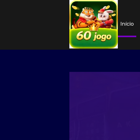
Início