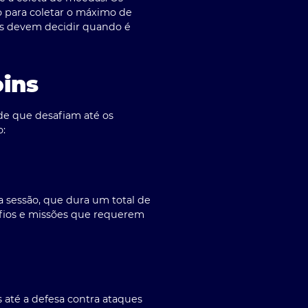
 para coletar o máximo de
es devem decidir quando é
ins
de que desafiam até os
o:
 sessão, que dura um total de
afios e missões que requerem
 até a defesa contra ataques