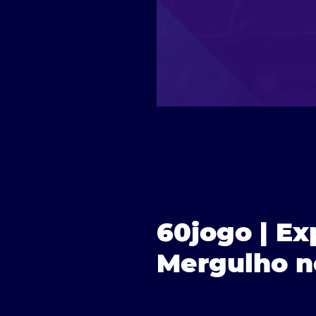
60jogo | E
Mergulho n