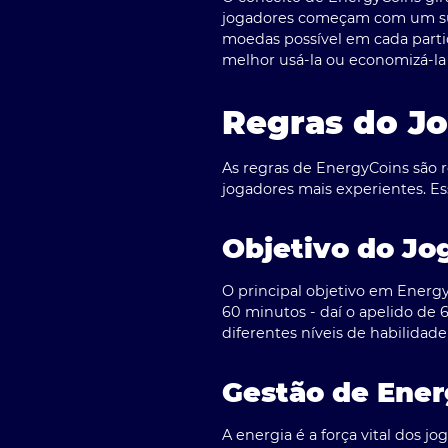
jogadores começam com um sup
moedas possível em cada parti
melhor usá-la ou economizá-la
Regras do J
As regras de EnergyCoins são
jogadores mais experientes. Es
Objetivo do Jo
O principal objetivo em Energ
60 minutos - daí o apelido de
diferentes níveis de habilidade
Gestão de Ener
A energia é a força vital dos 