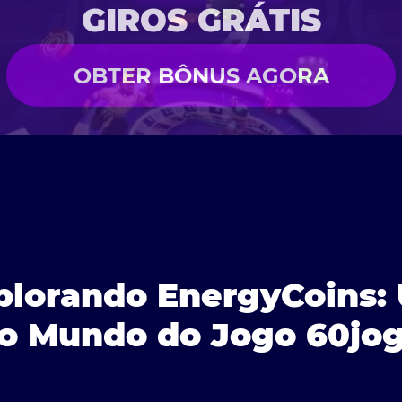
GIROS GRÁTIS
OBTER BÔNUS AGORA
xplorando EnergyCoins:
o Mundo do Jogo 60jo