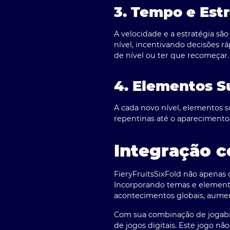
3. Tempo e Est
A velocidade e a estratégia sã
nível, incentivando decisões rá
de nível ou ter que recomeçar.
4. Elementos S
A cada novo nível, elementos 
repentinas até o aparecimento 
Integração c
FieryFruitsSixFold não apenas
Incorporando temas e elemento
acontecimentos globais, aumen
Com sua combinação de jogabil
de jogos digitais. Este jogo 