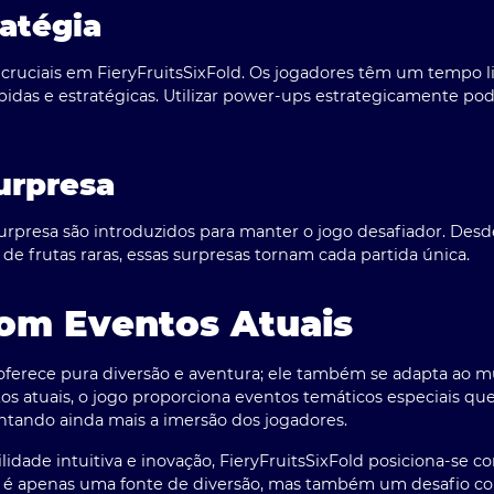
ratégia
o cruciais em FieryFruitsSixFold. Os jogadores têm um tempo 
pidas e estratégicas. Utilizar power-ups estrategicamente pod
urpresa
surpresa são introduzidos para manter o jogo desafiador. De
de frutas raras, essas surpresas tornam cada partida única.
om Eventos Atuais
 oferece pura diversão e aventura; ele também se adapta a
s atuais, o jogo proporciona eventos temáticos especiais que
tando ainda mais a imersão dos jogadores.
idade intuitiva e inovação, FieryFruitsSixFold posiciona-se
não é apenas uma fonte de diversão, mas também um desafio c