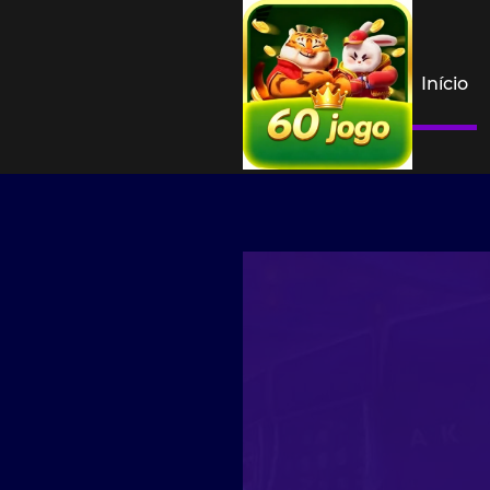
Início