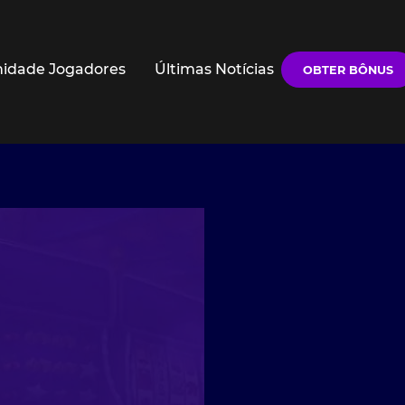
idade Jogadores
Últimas Notícias
OBTER BÔNUS