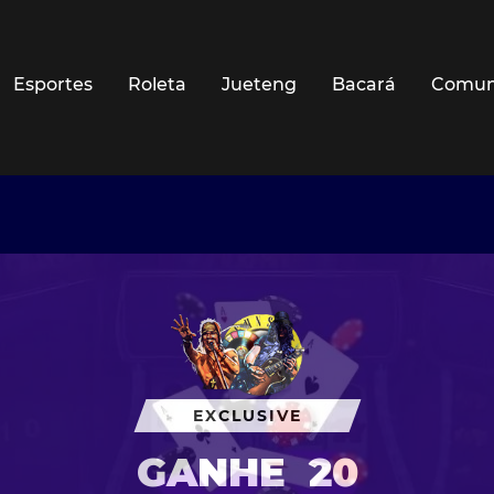
Esportes
Roleta
Jueteng
Bacará
Comun
EXCLUSIVE
GANHE
20