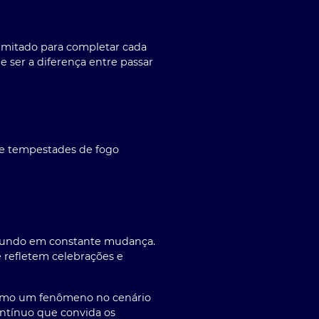
limitado para completar cada
e ser a diferença entre passar
sde tempestades de fogo
o mundo em constante mudança.
 refletem celebrações e
 como um fenômeno no cenário
ontínuo que convida os