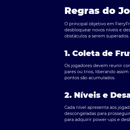
Regras do Jo
O principal objetivo em FieryF
desbloquear novos níveis e des
obstáculos a serem superados. A
1. Coleta de Fr
Os jogadores devem reunir con
pares ou trios, liberando ass
pontos são acumulados.
2. Níveis e Des
Cada nível apresenta aos joga
descongeladas para prosseguir
para adquirir power-ups e des