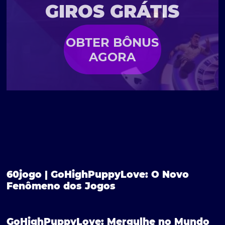
GIROS GRÁTIS
OBTER BÔNUS
AGORA
60jogo | GoHighPuppyLove: O Novo
Fenômeno dos Jogos
GoHighPuppyLove: Mergulhe no Mundo