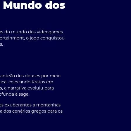
o Mundo dos
cas do mundo dos videogames.
tertainment, o jogo conquistou
s.
 panteão dos deuses por meio
dica, colocando Kratos em
, a narrativa evoluiu para
ofunda à saga.
stas exuberantes a montanhas
 dos cenários gregos para os