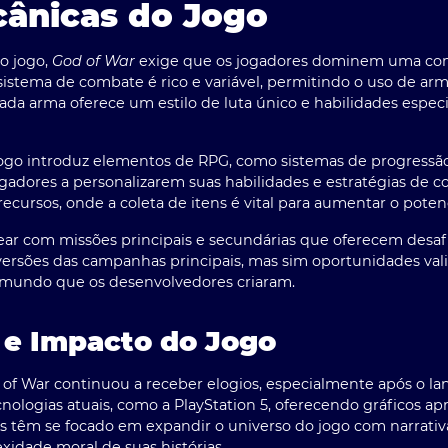
cânicas do Jogo
o jogo
,
God of War
exige que os jogadores dominem uma co
istema de combate é rico e variável, permitindo o uso de ar
Cada arma oferece um estilo de luta único e habilidades espe
 jogo introduz elementos de RPG, como sistemas de progressã
ogadores a personalizarem suas habilidades e estratégias de 
ecursos, onde a coleta de itens é vital para aumentar o pote
ear com missões principais e secundárias que oferecem desafio
ersões das campanhas principais, mas sim oportunidades vali
 mundo que os desenvolvedores criaram.
 e Impacto do Jogo
 of War
continuou a receber elogios, especialmente após o l
cnologias atuais, como a PlayStation 5, oferecendo gráficos a
s têm se focado em expandir o universo do jogo com narrativa
xidade moral de suas histórias.