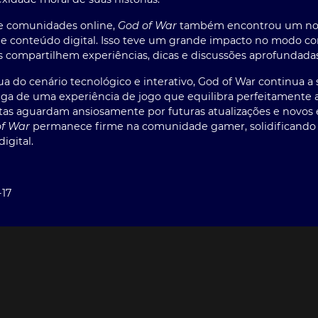
e comunidades online,
God of War
também encontrou um novo
s de conteúdo digital. Isso teve um grande impacto no modo 
s compartilhem experiências, dicas e discussões aprofundadas 
 do cenário tecnológico e interativo,
God of War
continua a 
rega de uma experiência de jogo que equilibra perfeitamente 
tas aguardam ansiosamente por futuras atualizações e novos 
of War
permanece firme na comunidade gamer, solidificando se
igital.
-17