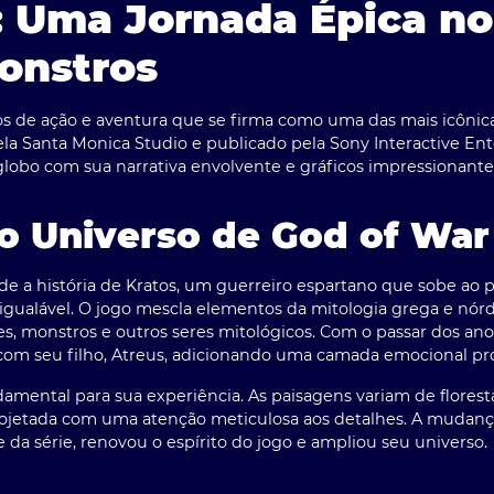
: Uma Jornada Épica n
onstros
os de ação e aventura que se firma como uma das mais icôni
la Santa Monica Studio e publicado pela Sony Interactive En
globo com sua narrativa envolvente e gráficos impressionante
o Universo de God of War
side a história de Kratos, um guerreiro espartano que sobe ao
igualável. O jogo mescla elementos da mitologia grega e nór
s, monstros e outros seres mitológicos. Com o passar dos anos
 com seu filho, Atreus, adicionando uma camada emocional pr
amental para sua experiência. As paisagens variam de flore
ojetada com uma atenção meticulosa aos detalhes. A mudança
e da série, renovou o espírito do jogo e ampliou seu universo.