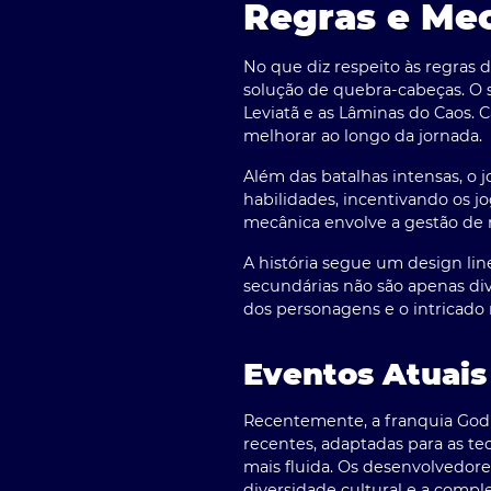
Regras e Me
No que diz respeito às
regras d
solução de quebra-cabeças. O s
Leviatã e as Lâminas do Caos. 
melhorar ao longo da jornada.
Além das batalhas intensas, o
habilidades, incentivando os j
mecânica envolve a gestão de r
A história segue um design lin
secundárias não são apenas div
dos personagens e o intricado
Eventos Atuais
Recentemente, a
franquia God
recentes, adaptadas para as te
mais fluida. Os desenvolvedore
diversidade cultural e a comple