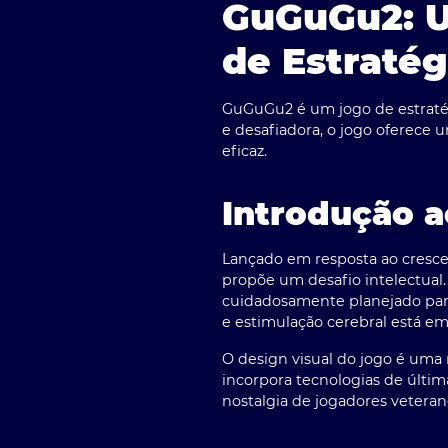
GuGuGu2: U
de Estratég
GuGuGu2 é um jogo de estrat
e desafiadora, o jogo oferece 
eficaz.
Introdução 
Lançado em resposta ao cresc
propõe um desafio intelectual
cuidadosamente planejado para 
e estimulação cerebral está e
O design visual do jogo é uma 
incorpora tecnologias de últim
nostalgia de jogadores veteran