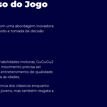
so do Jogo
 Com uma abordagem inovadora
ápido e tomada de decisão
 habilidades motoras, GuGuGu2
a movimento precisa ser
or entretenimento de qualidade
 as idades.
ência dos clássicos enquanto
is jovens, mas também resgata a