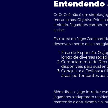
Entendendo 
GuGuGu2 não é um simples jogo
mecanismos.
Objetivo Principa
limitado. Jogadores competem 
acabe.
Estrutura do Jogo:
Cada partida
desenvolvimento da estratégia
Fase de Expansão
: Os 
longo de diversas rodad
Gerenciamento de Recu
disponíveis para sustent
Conquista e Defesa
: A 
áreas pertencentes aos 
Além disso, o jogo introduz e
jogadores a adaptarem rapidam
mantendo o entusiasmo e a inc