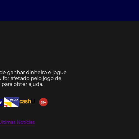
e ganhar dinheiro e jogue
for afetado pelo jogo de
s
para obter ajuda.
Últimas Notícias