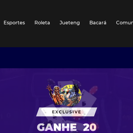
Esportes
Roleta
Jueteng
Bacará
Comun
EXCLUSIVE
GANHE
20