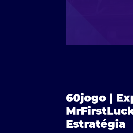
60jogo | E
MrFirstLuc
Estratégia