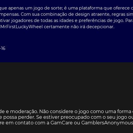
ue apenas um jogo de sorte; é uma plataforma que oferece di
pensas. Com sua combinação de design atraente, regras simp
ativar jogadores de todas as idades e preferências de jogo. 
, MrFirstLuckyWheel certamente não irá decepcionar.
-16
de e moderação. Não considere o jogo como uma forma d
 possa perder. Se estiver preocupado com o seu jogo ou 
tre em contato com a
GamCare
ou
GamblersAnonymou