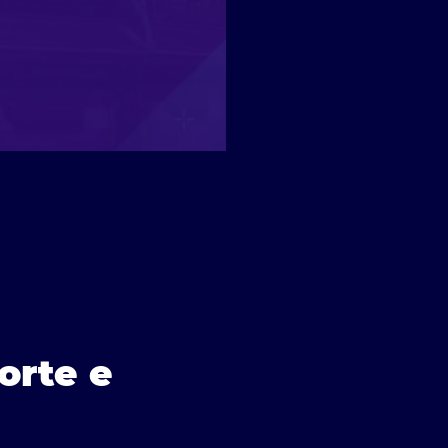
orte e