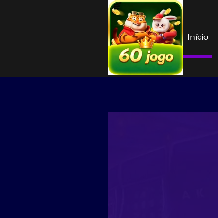
Início