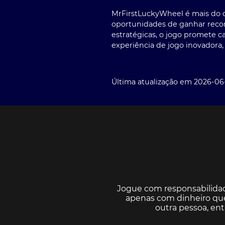
MrFirstLuckyWheel é mais do q
oportunidades de ganhar recom
estratégicas, o jogo promete c
experiência de jogo inovadora
Última atualização em 2026-06
Jogue com responsabilida
apenas com dinheiro que
outra pessoa, en