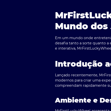
MrFirstLuc
Mundo dos 
Em um mundo onde entretenim
desafia tanto a sorte quanto 
e interativa, MrFirstLuckyWhee
Introdução 
Lançado recentemente, MrFirs
modernos para criar uma exper
compreendam rapidamente suas
Ambiente e De
MrFirstLuckyWheel apresenta um