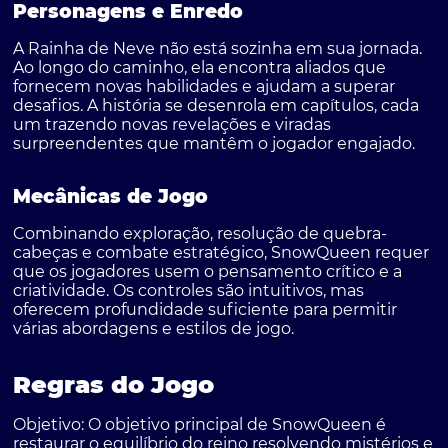
Personagens e Enredo
A Rainha de Neve não está sozinha em sua jornada.
Ao longo do caminho, ela encontra aliados que
fornecem novas habilidades e ajudam a superar
desafios. A história se desenrola em capítulos, cada
um trazendo novas revelações e viradas
surpreendentes que mantêm o jogador engajado.
Mecânicas de Jogo
Combinando exploração, resolução de quebra-
cabeças e combate estratégico, SnowQueen requer
que os jogadores usem o pensamento crítico e a
criatividade. Os controles são intuitivos, mas
oferecem profundidade suficiente para permitir
várias abordagens e estilos de jogo.
Regras do Jogo
Objetivo:
O objetivo principal de SnowQueen é
restaurar o equilíbrio do reino resolvendo mistérios e