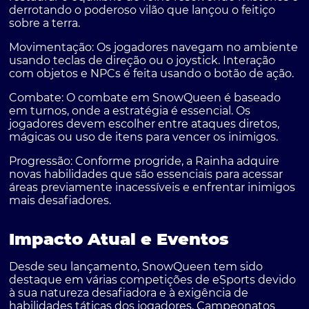
derrotando o poderoso vilão que lançou o feitiço
sobre a terra.
Movimentação:
Os jogadores navegam no ambiente
usando teclas de direção ou o joystick. Interação
com objetos e NPCs é feita usando o botão de ação.
Combate:
O combate em SnowQueen é baseado
em turnos, onde a estratégia é essencial. Os
jogadores devem escolher entre ataques diretos,
mágicas ou uso de itens para vencer os inimigos.
Progressão:
Conforme progride, a Rainha adquire
novas habilidades que são essenciais para acessar
áreas previamente inacessíveis e enfrentar inimigos
mais desafiadores.
Impacto Atual e Eventos
Desde seu lançamento, SnowQueen tem sido
destaque em várias competições de eSports devido
à sua natureza desafiadora e à exigência de
habilidades táticas dos jogadores. Campeonatos