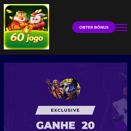
OBTER BÔNUS
EXCLUSIVE
GANHE
20