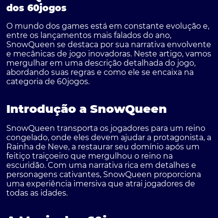
dos 60jogos
O mundo dos games está em constante evolução e,
entre os lançamentos mais falados do ano,
SnowQueen se destaca por sua narrativa envolvente
e mecânicas de jogo inovadoras. Neste artigo, vamos
mergulhar em uma descrição detalhada do jogo,
abordando suas regras e como ele se encaixa na
categoria de 60jogos.
Introdução a SnowQueen
SnowQueen transporta os jogadores para um reino
congelado, onde eles devem ajudar a protagonista, a
Rainha de Neve, a restaurar seu domínio após um
feitiço traiçoeiro que mergulhou o reino na
escuridão. Com uma narrativa rica em detalhes e
personagens cativantes, SnowQueen proporciona
uma experiência imersiva que atrai jogadores de
todas as idades.