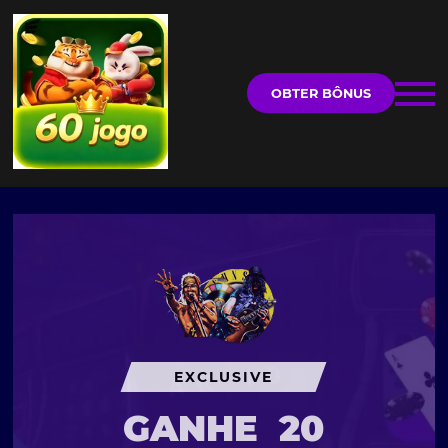
OBTER BÔNUS
EXCLUSIVE
GANHE
20