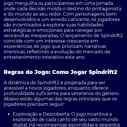
jogo mergulha os participantes em uma jornada
onde cada decisão molda o destino do protagonista
e do mundo ao seu redor. Com personagens bem
desenvolvidos e um enredo cativante, os jogadores
são incentivados a explorar suas habilidades
estratégicas e emocionais para navegar por
reviravoltas inesperadas. O lançamento de Spindrift2
coincide com um interesse crescente em
experiências de jogo que priorizam narrativas
imersivas, refletindo a evolução do mercado de
entretenimento interativo este ano.
Regras do Jogo: Como Jogar Spindrift2
A dinâmica de Spindrift2 é projetada para ser
acessível a novos jogadores, enquanto oferece
profundidade suficiente para veteranos do gênero.
Abaixo estão algumas das regras principais que os
jogadores precisam seguir:
Exploração e Descoberta:
O jogo incentiva a
exploração de cada canto de seu vasto mundo
digital. Há recompensas escondidas e segredos