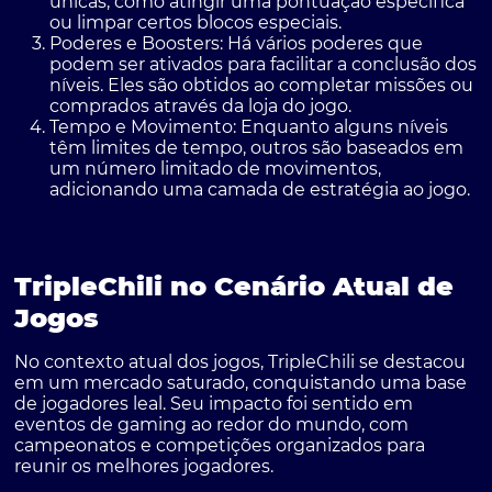
únicas, como atingir uma pontuação específica
ou limpar certos blocos especiais.
Poderes e Boosters:
Há vários poderes que
podem ser ativados para facilitar a conclusão dos
níveis. Eles são obtidos ao completar missões ou
comprados através da loja do jogo.
Tempo e Movimento:
Enquanto alguns níveis
têm limites de tempo, outros são baseados em
um número limitado de movimentos,
adicionando uma camada de estratégia ao jogo.
TripleChili no Cenário Atual de
Jogos
No contexto atual dos jogos, TripleChili se destacou
em um mercado saturado, conquistando uma base
de jogadores leal. Seu impacto foi sentido em
eventos de gaming ao redor do mundo, com
campeonatos e competições organizados para
reunir os melhores jogadores.