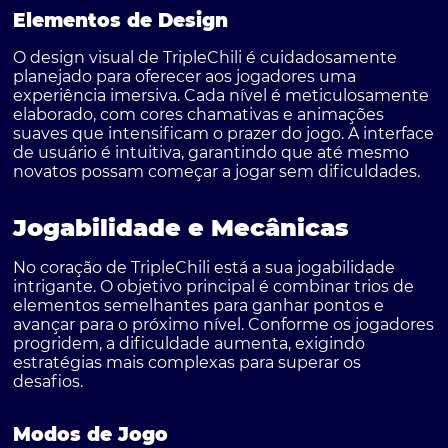
Elementos de Design
O design visual de TripleChili é cuidadosamente
planejado para oferecer aos jogadores uma
experiência imersiva. Cada nível é meticulosamente
elaborado, com cores chamativas e animações
suaves que intensificam o prazer do jogo. A interface
de usuário é intuitiva, garantindo que até mesmo
novatos possam começar a jogar sem dificuldades.
Jogabilidade e Mecânicas
No coração de TripleChili está a sua jogabilidade
intrigante. O objetivo principal é combinar trios de
elementos semelhantes para ganhar pontos e
avançar para o próximo nível. Conforme os jogadores
progridem, a dificuldade aumenta, exigindo
estratégias mais complexas para superar os
desafios.
Modos de Jogo