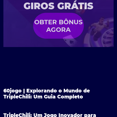
GIROS GRÁTIS
OBTER BÔNUS
AGORA
60jogo | Explorando o Mundo de
TripleChili: Um Guia Completo
TripleChili: Um Jogo Inovador para