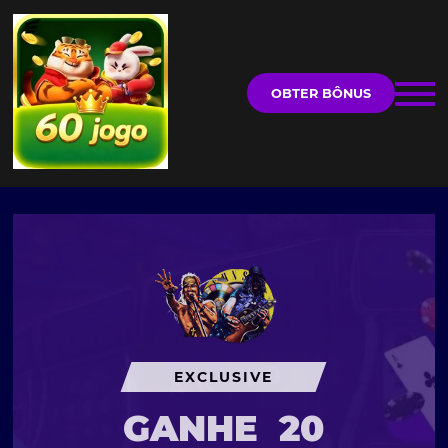
OBTER BÔNUS
EXCLUSIVE
GANHE
20