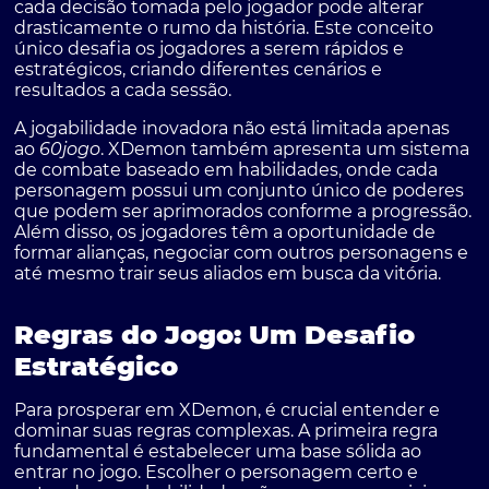
cada decisão tomada pelo jogador pode alterar
drasticamente o rumo da história. Este conceito
único desafia os jogadores a serem rápidos e
estratégicos, criando diferentes cenários e
resultados a cada sessão.
A jogabilidade inovadora não está limitada apenas
ao
60jogo
. XDemon também apresenta um sistema
de combate baseado em habilidades, onde cada
personagem possui um conjunto único de poderes
que podem ser aprimorados conforme a progressão.
Além disso, os jogadores têm a oportunidade de
formar alianças, negociar com outros personagens e
até mesmo trair seus aliados em busca da vitória.
Regras do Jogo: Um Desafio
Estratégico
Para prosperar em XDemon, é crucial entender e
dominar suas regras complexas. A primeira regra
fundamental é estabelecer uma base sólida ao
entrar no jogo. Escolher o personagem certo e