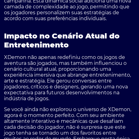
campanha. Esta dinâmica social adiciona uma nova
camada de complexidade ao jogo, permitindo que
os jogadores personalizem suas estratégias de
acordo com suas preferências individuais.
Impacto no Cenário Atual do
Entretenimento
XDemon não apenas redefiniu como os jogos de
aventura são jogados, mas também influenciou o
cenário cultural atual, proporcionando uma
experiência imersiva que abrange entretenimento,
arte e estratégia. Ele gerou conversas entre
jogadores, críticos e designers, gerando uma nova
expectativa para futuros desenvolvimentos na
indústria de jogos.
Se você ainda não explorou o universo de XDemon,
agora é o momento perfeito. Com seu ambiente
altamente interativo e mecânicas que desafiam
cada decisão do jogador, não é surpresa que este
jogo tenha se tornado um dos favoritos entre
muitos ao redor do mundo. Embarque nesta épica